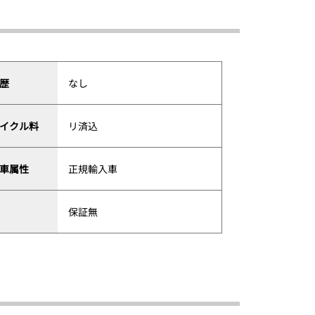
歴
なし
イクル料
リ済込
車属性
正規輸入車
保証無