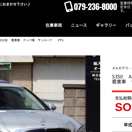
営業時間
079-236-8000
におまかせ下さい♪
定休日
す。
在庫車両
ニュース
ギャラリー
バ
定350台 雹害車 ナッパ革 サンルーフ PTS
メルセデス・
S350
雹害車 
支払総額
SO
年式