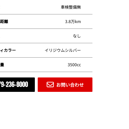
車検整備無
距離
3.8万km
なし
ィカラー
イリジウムシルバー
量
3500cc
スタイリングパッケージ♪ スポーツエディション専用バンパーで
なフロントビュー♪ ★後期ルックヘッドライト＆テールライト♪
79-236-8000
お問い合わせ