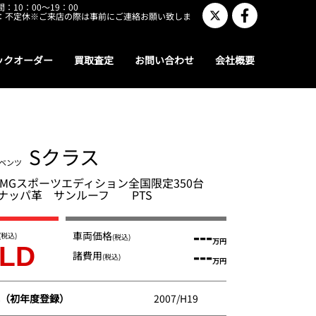
：10：00～19：00
：不定休※ご来店の際は事前にご連絡お願い致しま
ックオーダー
買取査定
お問い合わせ
会社概要
Sクラス
ベンツ
 AMGスポーツエディション全国限定350台
ナッパ革 サンルーフ PTS
---
車両価格
(税込)
(税込)
万円
LD
---
諸費用
(税込)
万円
（初年度登録）
2007/H19