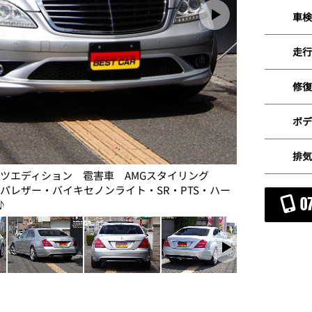
車検
走行
修復
ボデ
排気
ツエディション 雹害車 AMGスタイリング
★AMG純正
ッパレザー・バイキセノンライト・SR・PTS・ハー
スポーティー
0
♪