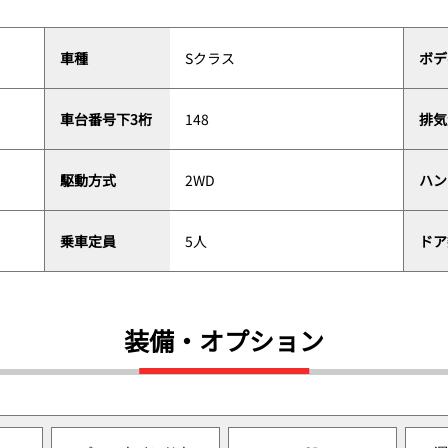
車種
Sクラス
ボデ
車台番号下3桁
148
排気
駆動方式
2WD
ハン
乗車定員
5人
ドア
装備・オプション