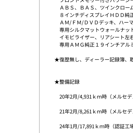
ＡＢＳ、ＢＡＳ、ツインクローム
８インチディスプレイＨＤＤ純正
ＡＭ/ＦＭ/ＤＶＤデッキ、ハー
専用シルクマットウォールナット
イモビライザー、リアシート左右
専用ＡＭＧ純正１９インチアルミ
★復歴無し、ディーラー記録簿、
★整備記録
20年2月/4,931ｋｍ時（メルセ
21年2月/8,261ｋｍ時（メルセ
24年1月/17,891ｋｍ時（認証工