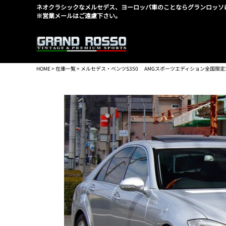
ネオクラシックなメルセデス、ヨーロッパ車のことならグランロッソ
※営業メールはご遠慮下さい。
HOME
>
在庫一覧
> メルセデス・ベンツS350 AMGスポーツエディション全国限