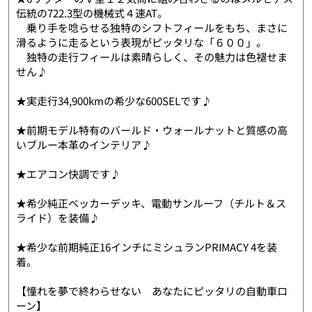
伝統の722.3型の機械式４速AT。
乗り手を唸らせる独特のシフトフィールをもち、まさに
滑るように走るという表現がピッタリな「６００」。
独特の走行フィールは素晴らしく、その魅力は色褪せま
せん♪
★実走行34,900kmの希少な600SELです♪
★前期モデル特有のバールド・ウォールナットと質感の高
いブルー本革のインテリア♪
★エアコン快調です♪
★希少純正ベッカーデッキ、電動サンルーフ（チルト＆ス
ライド）を装備♪
★希少な前期純正16インチにミシュランPRIMACY 4を装
着。
【憧れを夢で終わらせない あなたにピッタリの自動車ロ
ーン】