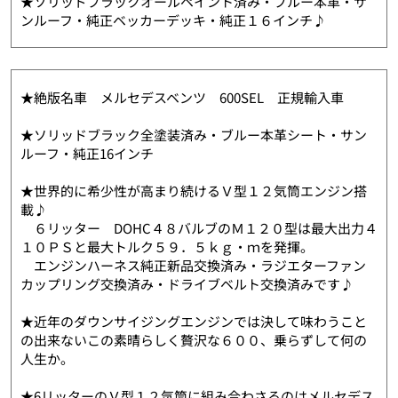
★ソリッドブラックオールペイント済み・ブルー本革・サ
ンルーフ・純正ベッカーデッキ・純正１６インチ♪
★絶版名車 メルセデスベンツ 600SEL 正規輸入車
★ソリッドブラック全塗装済み・ブルー本革シート・サン
ルーフ・純正16インチ
★世界的に希少性が高まり続けるＶ型１２気筒エンジン搭
載♪
６リッター DOHC４８バルブのＭ１２０型は最大出力４
１０ＰＳと最大トルク５９．５ｋｇ・ｍを発揮。
エンジンハーネス純正新品交換済み・ラジエターファン
カップリング交換済み・ドライブベルト交換済みです♪
★近年のダウンサイジングエンジンでは決して味わうこと
の出来ないこの素晴らしく贅沢な６００、乗らずして何の
人生か。
★6リッターのＶ型１２気筒に組み合わさるのはメルセデス