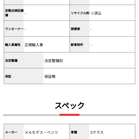
定期点検記録
-
リ済込
リサイクル料
簿
-
-
ワンオーナー
禁煙車
正規輸入車
-
輸入車属性
新車物件
法定整備別
法定整備
保証無
保証
スペック
メルセデス・ベンツ
Sクラス
メーカー
車種