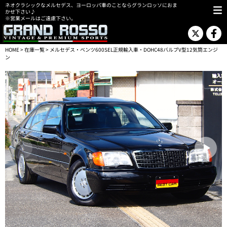
ネオクラシックなメルセデス、ヨーロッパ車のことならグランロッソにおま
かせ下さい♪
※営業メールはご遠慮下さい。
HOME
>
在庫一覧
> メルセデス・ベンツ600SEL正規輸入車・DOHC48バルブV型12気筒エンジ
ン