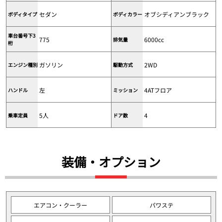
セダン
オブシディアンブラック
ボディタイプ
ボディカラー
車台番号下3
775
6000cc
排気量
桁
ガソリン
2WD
エンジン種別
駆動方式
左
4ATフロア
ハンドル
ミッション
5人
4
乗車定員
ドア数
装備・オプション
エアコン・クーラー
パワステ