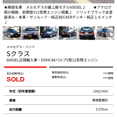
★絶版名車 メルセデスの最上級モデル600SEL♪ ★アナログ
感の極致、前期型V12気筒エンジン搭載♪ ソリッドブラック全塗
装済み・本革・サンルーフ・純正BECKERデッキ・純正１６インチ
♪
メルセデス・ベンツ
Sクラス
600SEL正規輸入車・DOHC48バルブV型12気筒エンジン
車両価格
(税込)
---
支払総額
(税込)
万円
諸費用
(税込)
---
SOLD
万円
1992/H04
年式（初年度登録）
車検整備別
車検
3.5万km
走行距離