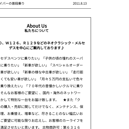
イバーの普段乗り
2011.8.13
About Us
私たちについて
０、Ｗ１２６、Ｒ１２９などのネオクラシック・メルセ
デスを中心にご案内しております♪
ルセデスベンツに乗りたい」「子供の頃の憧れのスーパ
ーに乗りたい」「新車が欲しい」「スペシャルオーダー
注車が欲しい」「新車の様な中古車が欲しい」「走行距
多くても安い車が欲しい」「月々５万円の支払いで色々
に乗り換えたい」「７０年代の昔懐かしいクルマに乗り
そんなお客様のご要望に 、国内・海外のネットワー
生かして特別な一台をお届け致します。 ★また「ク
」の購入・売却に関してだけでなく、メンテナンス、保
修理、お乗替え、増車など、尽きることのない幅広いお
のご要望に可能な限りお応えし、お客様のカーライフを
満足させたいと思います。 古物商許可：第６３１６