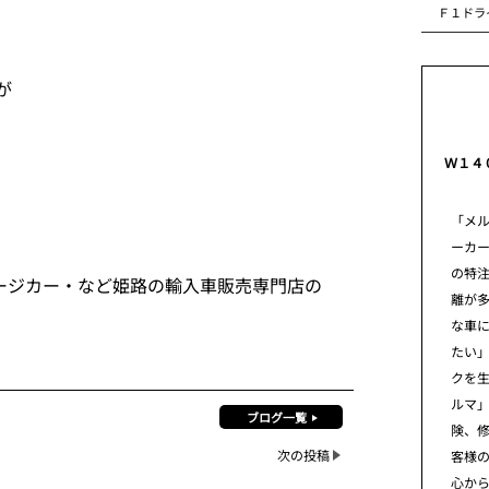
Ｆ１ドラ
が
Ｗ１４
「メ
ーカ
の特
ージカー・など姫路の輸入車販売専門店の
離が
な車
たい」
クを
ルマ
ブログ一覧
険、
次の投稿
客様
心から