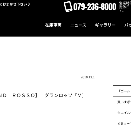
営業時間
079-236-8000
におまかせ下さい♪
定休日
す。
在庫車両
ニュース
ギャラリー
バ
2010.12.1
「ゴール
ＮＤ ＲＯＳＳＯ】 グランロッソ「Ｍ］
買いすぎ
クエイル
ビミョ～