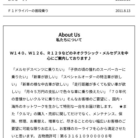
Ｆ１ドライバーの普段乗り
2011.8.13
About Us
私たちについて
Ｗ１４０、Ｗ１２６、Ｒ１２９などのネオクラシック・メルセデスを中
心にご案内しております♪
「メルセデスベンツに乗りたい」「子供の頃の憧れのスーパーカーに
乗りたい」「新車が欲しい」「スペシャルオーダーの特注車が欲し
い」「新車の様な中古車が欲しい」「走行距離が多くても安い車が欲
しい」「月々５万円の支払いで色々な車に乗り換えたい」「７０年代
の昔懐かしいクルマに乗りたい」そんなお客様のご要望に 、国内・
海外のネットワークを生かして特別な一台をお届け致します。 ★ま
た「クルマ」の購入・売却に関してだけでなく、メンテナンス、保
険、修理、お乗替え、増車など、尽きることのない幅広いお客様のご
要望に可能な限りお応えし、お客様のカーライフを心から満足させた
いと思います。 古物商許可：第６３１６１０９００００８号