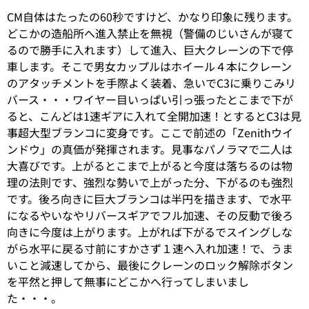
CM自体はたったの60秒ですけど、かなり印象に残ります。
どこかの造船所へ進入禁止を無視（警備のじいさんが寝て
るので勝手に入れます）して進入、巨大クレーンの下で停
車します。そこで男女カップルはホイール４本にクレーン
のアタッチメントを手際よく装着、急いでC3に乗りこみリ
バース・・・ワイヤー目いっぱい引っ張ったとこまで下が
ると、こんどは1速ギアに入れて全開加速！とするとC3は見
事超大型ブランコに変身です。ここで前述の「Zenithウイ
ンドウ」の真価が発揮されます。見事なパノラマで二人は
大喜びです。上がるとこまで上がると今度は落ちるのは物
理の法則です、強烈な勢いで上がった分、下がるのも強烈
です。後ろ向きに巨大ブランコは半円を描きます、で水平
になるやいなやリバースギアでフル加速、その反動で後ろ
向きに今度は上がります。上がれば下がるでスイングしな
がら水平に戻る寸前にすかさず１速へ入れ加速！で、うま
いこと減速してから、最後にクレーンのロック解除ボタン
を平然と押して無事にどこかへ行ってしまいまし
た・・・。