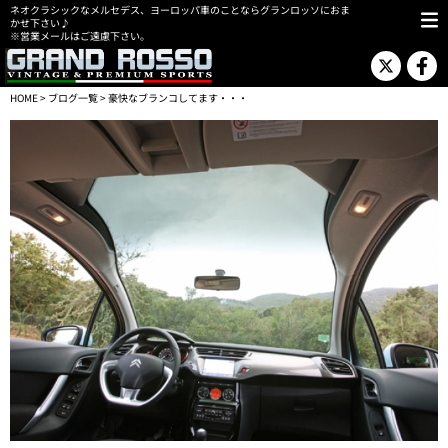
ネオクラシックなメルセデス、ヨーロッパ車のことならグランロッソにおま
かせ下さい♪
※営業メールはご遠慮下さい。
HOME
>
ブログ一覧
> 豪快なブランコしてます・・・