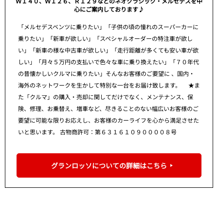
Ｗ１４０、Ｗ１２６、Ｒ１２９などのネオクラシック・メルセデスを中
心にご案内しております♪
「メルセデスベンツに乗りたい」「子供の頃の憧れのスーパーカーに
乗りたい」「新車が欲しい」「スペシャルオーダーの特注車が欲し
い」「新車の様な中古車が欲しい」「走行距離が多くても安い車が欲
しい」「月々５万円の支払いで色々な車に乗り換えたい」「７０年代
の昔懐かしいクルマに乗りたい」そんなお客様のご要望に 、国内・
海外のネットワークを生かして特別な一台をお届け致します。 ★ま
た「クルマ」の購入・売却に関してだけでなく、メンテナンス、保
険、修理、お乗替え、増車など、尽きることのない幅広いお客様のご
要望に可能な限りお応えし、お客様のカーライフを心から満足させた
いと思います。 古物商許可：第６３１６１０９００００８号
グランロッソについての詳細はこちら