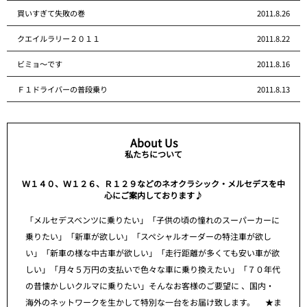
買いすぎて失敗の巻
2011.8.26
クエイルラリー２０１１
2011.8.22
ビミョ～です
2011.8.16
Ｆ１ドライバーの普段乗り
2011.8.13
About Us
私たちについて
Ｗ１４０、Ｗ１２６、Ｒ１２９などのネオクラシック・メルセデスを中
心にご案内しております♪
「メルセデスベンツに乗りたい」「子供の頃の憧れのスーパーカーに
乗りたい」「新車が欲しい」「スペシャルオーダーの特注車が欲し
い」「新車の様な中古車が欲しい」「走行距離が多くても安い車が欲
しい」「月々５万円の支払いで色々な車に乗り換えたい」「７０年代
の昔懐かしいクルマに乗りたい」そんなお客様のご要望に 、国内・
海外のネットワークを生かして特別な一台をお届け致します。 ★ま