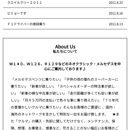
クエイルラリー２０１１
2011.8.22
ビミョ～です
2011.8.16
Ｆ１ドライバーの普段乗り
2011.8.13
About Us
私たちについて
Ｗ１４０、Ｗ１２６、Ｒ１２９などのネオクラシック・メルセデスを中
心にご案内しております♪
「メルセデスベンツに乗りたい」「子供の頃の憧れのスーパーカーに
乗りたい」「新車が欲しい」「スペシャルオーダーの特注車が欲し
い」「新車の様な中古車が欲しい」「走行距離が多くても安い車が欲
しい」「月々５万円の支払いで色々な車に乗り換えたい」「７０年代
の昔懐かしいクルマに乗りたい」そんなお客様のご要望に 、国内・
海外のネットワークを生かして特別な一台をお届け致します。 ★ま
た「クルマ」の購入・売却に関してだけでなく、メンテナンス、保
険、修理、お乗替え、増車など、尽きることのない幅広いお客様のご