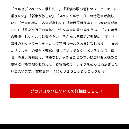
「メルセデスベンツに乗りたい」「子供の頃の憧れのスーパーカーに
乗りたい」「新車が欲しい」「スペシャルオーダーの特注車が欲し
い」「新車の様な中古車が欲しい」「走行距離が多くても安い車が欲
しい」「月々５万円の支払いで色々な車に乗り換えたい」「７０年代
の昔懐かしいクルマに乗りたい」そんなお客様のご要望に 、国内・
海外のネットワークを生かして特別な一台をお届け致します。 ★ま
た「クルマ」の購入・売却に関してだけでなく、メンテナンス、保
険、修理、お乗替え、増車など、尽きることのない幅広いお客様のご
要望に可能な限りお応えし、お客様のカーライフを心から満足させた
いと思います。 古物商許可：第６３１６１０９００００８号
グランロッソについての詳細はこちら