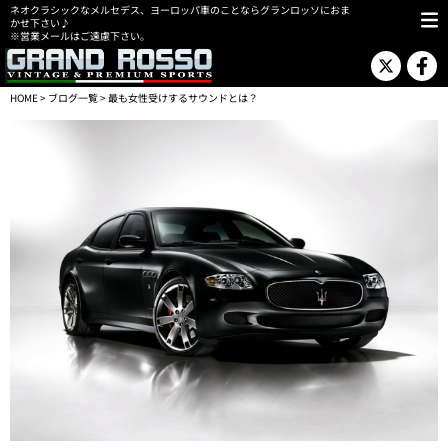
ネオクラシックなメルセデス、ヨーロッパ車のことならグランロッソにおま
かせ下さい♪
※営業メールはご遠慮下さい。
HOME
>
ブログ一覧
> 最も女性受けするサウンドとは？