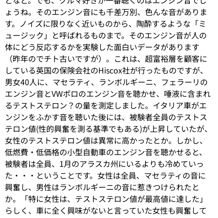
どなど。でも、クルマ好きが一番聴くのはエンジン音でし
ょうね。そのエンジン音にも千差万別、色んな音がありま
す。ノイズに限りなく近いものから、陶酔するような「ミ
ュージック」と呼ばれるものまで。そのエンジン音が人の
体にどう反応するかを実験した面白いデータがあります
（昨年のでチト古いですが）。これは、超富裕層を顧客に
している英国の保険会社のHiscox社が行ったものですが、
男女40人に、マセラティ、ランボルギーニ、フェラーリの
エンジン音とVWポロのエンジン音を聴かせ、唾液に含まれ
るテストステロン？の量を測定しました。イタリア車がエ
ンジンをふかす音を聴いた後には、被験者全員のテストス
テロン値(性的興奮を測る基準でもある)が上昇していたが、
女性のテストステロン値は異常に高かったとか。しかし、
低燃費・低価格の小型自動車のエンジン音を聴かせると、
被験者は全員、1月のアラスカ州にいるよりも冷めていっ
た・・・ということです。女性は全員、マセラティの音に
興奮し、男性はランボルギーニの音に惹きつけられたと
か。「特に女性は、テストステロン値が最高値に達した」
らしく、車に全く興味がないと言っていた女性も興奮して