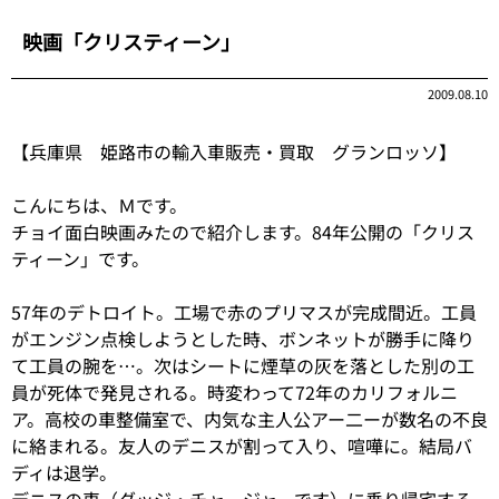
映画「クリスティーン」
2009.08.10
【兵庫県 姫路市の輸入車販売・買取 グランロッソ】
こんにちは、Ｍです。
チョイ面白映画みたので紹介します。84年公開の「クリス
ティーン」です。
57年のデトロイト。工場で赤のプリマスが完成間近。工員
がエンジン点検しようとした時、ボンネットが勝手に降り
て工員の腕を…。次はシートに煙草の灰を落とした別の工
員が死体で発見される。時変わって72年のカリフォルニ
ア。高校の車整備室で、内気な主人公アー二ーが数名の不良
に絡まれる。友人のデニスが割って入り、喧嘩に。結局バ
ディは退学。