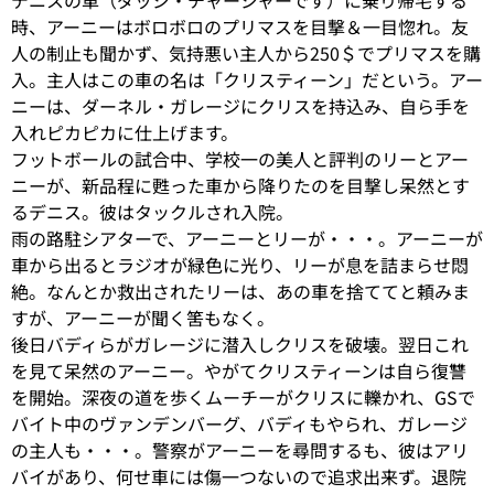
デニスの車（ダッジ・チャージャーです）に乗り帰宅する
時、アーニーはボロボロのプリマスを目撃＆一目惚れ。友
人の制止も聞かず、気持悪い主人から250＄でプリマスを購
入。主人はこの車の名は「クリスティーン」だという。アー
ニーは、ダーネル・ガレージにクリスを持込み、自ら手を
入れピカピカに仕上げます。
フットボールの試合中、学校一の美人と評判のリーとアー
ニーが、新品程に甦った車から降りたのを目撃し呆然とす
るデニス。彼はタックルされ入院。
雨の路駐シアターで、アーニーとリーが・・・。アーニーが
車から出るとラジオが緑色に光り、リーが息を詰まらせ悶
絶。なんとか救出されたリーは、あの車を捨ててと頼みま
すが、アーニーが聞く筈もなく。
後日バディらがガレージに潜入しクリスを破壊。翌日これ
を見て呆然のアーニー。やがてクリスティーンは自ら復讐
を開始。深夜の道を歩くムーチーがクリスに轢かれ、GSで
バイト中のヴァンデンバーグ、バディもやられ、ガレージ
の主人も・・・。警察がアーニーを尋問するも、彼はアリ
バイがあり、何せ車には傷一つないので追求出来ず。退院