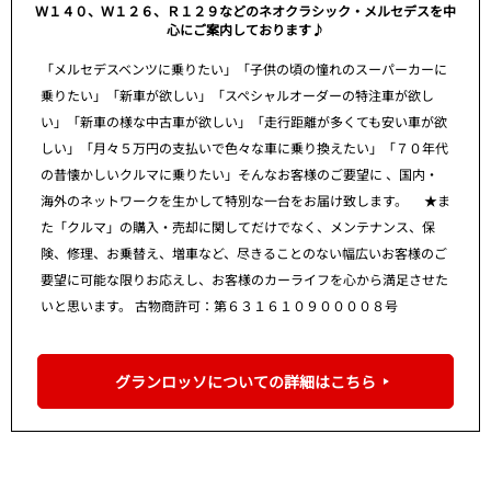
Ｗ１４０、Ｗ１２６、Ｒ１２９などのネオクラシック・メルセデスを中
心にご案内しております♪
「メルセデスベンツに乗りたい」「子供の頃の憧れのスーパーカーに
乗りたい」「新車が欲しい」「スペシャルオーダーの特注車が欲し
い」「新車の様な中古車が欲しい」「走行距離が多くても安い車が欲
しい」「月々５万円の支払いで色々な車に乗り換えたい」「７０年代
の昔懐かしいクルマに乗りたい」そんなお客様のご要望に 、国内・
海外のネットワークを生かして特別な一台をお届け致します。 ★ま
た「クルマ」の購入・売却に関してだけでなく、メンテナンス、保
険、修理、お乗替え、増車など、尽きることのない幅広いお客様のご
要望に可能な限りお応えし、お客様のカーライフを心から満足させた
いと思います。 古物商許可：第６３１６１０９００００８号
グランロッソについての詳細はこちら