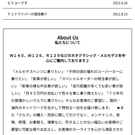
ビミョ～です
2011.8.16
Ｆ１ドライバーの普段乗り
2011.8.13
About Us
私たちについて
Ｗ１４０、Ｗ１２６、Ｒ１２９などのネオクラシック・メルセデスを中
心にご案内しております♪
「メルセデスベンツに乗りたい」「子供の頃の憧れのスーパーカーに
乗りたい」「新車が欲しい」「スペシャルオーダーの特注車が欲し
い」「新車の様な中古車が欲しい」「走行距離が多くても安い車が欲
しい」「月々５万円の支払いで色々な車に乗り換えたい」「７０年代
の昔懐かしいクルマに乗りたい」そんなお客様のご要望に 、国内・
海外のネットワークを生かして特別な一台をお届け致します。 ★ま
た「クルマ」の購入・売却に関してだけでなく、メンテナンス、保
険、修理、お乗替え、増車など、尽きることのない幅広いお客様のご
要望に可能な限りお応えし、お客様のカーライフを心から満足させた