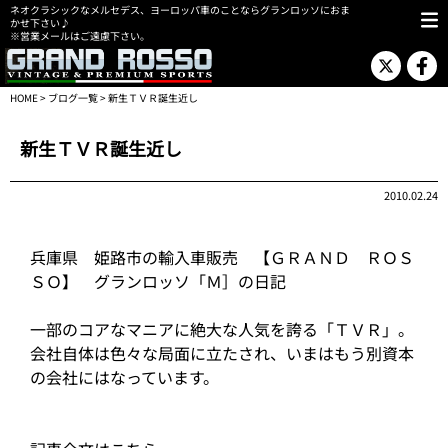
ネオクラシックなメルセデス、ヨーロッパ車のことならグランロッソにおま
かせ下さい♪
※営業メールはご遠慮下さい。
HOME
>
ブログ一覧
> 新生ＴＶＲ誕生近し
新生ＴＶＲ誕生近し
2010.02.24
兵庫県 姫路市の輸入車販売 【ＧＲＡＮＤ ＲＯＳ
ＳＯ】 グランロッソ「Ｍ］の日記
一部のコアなマニアに絶大な人気を誇る「ＴＶＲ」。
会社自体は色々な局面に立たされ、いまはもう別資本
の会社にはなっています。