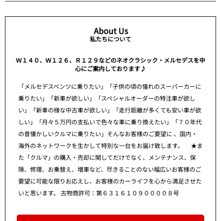
About Us
私たちについて
Ｗ１４０、Ｗ１２６、Ｒ１２９などのネオクラシック・メルセデスを中
心にご案内しております♪
「メルセデスベンツに乗りたい」「子供の頃の憧れのスーパーカーに
乗りたい」「新車が欲しい」「スペシャルオーダーの特注車が欲し
い」「新車の様な中古車が欲しい」「走行距離が多くても安い車が欲
しい」「月々５万円の支払いで色々な車に乗り換えたい」「７０年代
の昔懐かしいクルマに乗りたい」そんなお客様のご要望に 、国内・
海外のネットワークを生かして特別な一台をお届け致します。 ★ま
た「クルマ」の購入・売却に関してだけでなく、メンテナンス、保
険、修理、お乗替え、増車など、尽きることのない幅広いお客様のご
要望に可能な限りお応えし、お客様のカーライフを心から満足させた
いと思います。 古物商許可：第６３１６１０９００００８号