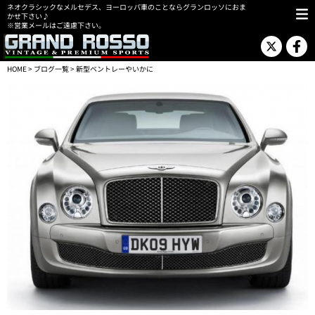
ネオクラシックなメルセデス、ヨーロッパ車のことならグランロッソにおま
かせ下さい♪
※営業メールはご遠慮下さい。
HOME
>
ブログ一覧
> 新型ベントレーやいかに