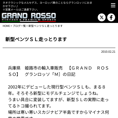
ネオクラシックなメルセデス、ヨーロッパ車のことならグランロッソにおま
かせ下さい♪
※営業メールはご遠慮下さい。
HOME
>
ブログ一覧
> 新型ベンツＳＬ走っとります
新型ベンツＳＬ走っとります
2010.02.21
兵庫県 姫路市の輸入車販売 【ＧＲＡＮＤ ＲＯＳ
ＳＯ】 グランロッソ「Ｍ］の日記
2002年にデビューした現行型ベンツＳＬも、まる８
年。そろそろ新型にモデルチェンジでしょうね。
うまい具合に変装してますが、新型ＳＬの実際に走っ
てるトコ撮られてます。
場所は寒い寒いスカジナビア半島ですからマイナス何