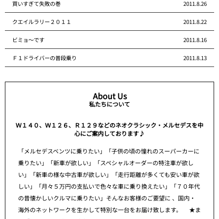
買いすぎて失敗の巻
2011.8.26
クエイルラリー２０１１
2011.8.22
ビミョ～です
2011.8.16
Ｆ１ドライバーの普段乗り
2011.8.13
About Us
私たちについて
Ｗ１４０、Ｗ１２６、Ｒ１２９などのネオクラシック・メルセデスを中
心にご案内しております♪
「メルセデスベンツに乗りたい」「子供の頃の憧れのスーパーカーに
乗りたい」「新車が欲しい」「スペシャルオーダーの特注車が欲し
い」「新車の様な中古車が欲しい」「走行距離が多くても安い車が欲
しい」「月々５万円の支払いで色々な車に乗り換えたい」「７０年代
の昔懐かしいクルマに乗りたい」そんなお客様のご要望に 、国内・
海外のネットワークを生かして特別な一台をお届け致します。 ★ま