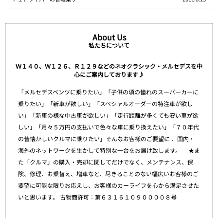
About Us
私たちについて
Ｗ１４０、Ｗ１２６、Ｒ１２９などのネオクラシック・メルセデスを中
心にご案内しております♪
「メルセデスベンツに乗りたい」「子供の頃の憧れのスーパーカーに
乗りたい」「新車が欲しい」「スペシャルオーダーの特注車が欲し
い」「新車の様な中古車が欲しい」「走行距離が多くても安い車が欲
しい」「月々５万円の支払いで色々な車に乗り換えたい」「７０年代
の昔懐かしいクルマに乗りたい」そんなお客様のご要望に 、国内・
海外のネットワークを生かして特別な一台をお届け致します。 ★ま
た「クルマ」の購入・売却に関してだけでなく、メンテナンス、保
険、修理、お乗替え、増車など、尽きることのない幅広いお客様のご
要望に可能な限りお応えし、お客様のカーライフを心から満足させた
いと思います。 古物商許可：第６３１６１０９００００８号