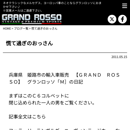
ネオクラシックなメルセデス、ヨーロッパ車のことならグランロッソにおま
かせ下さい♪
※営業メールはご遠慮下さい。
HOME
>
ブログ一覧
> 慌て過ぎのおっさん
慌て過ぎのおっさん
2011.05.15
兵庫県 姫路市の輸入車販売 【ＧＲＡＮＤ ＲＯＳ
ＳＯ】 グランロッソ「Ｍ］の日記
まずはこのＣ６コルベットに
閉じ込められた一人の男をご覧ください。
記事全文はこちら