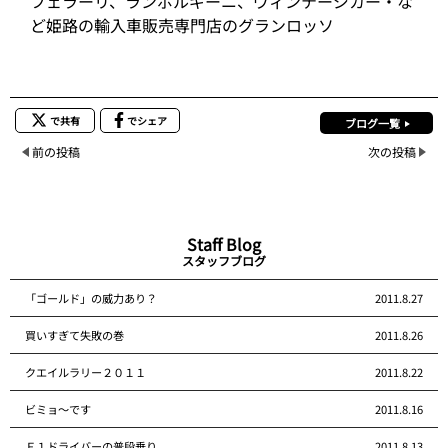
フェラーリ、ランボルギーニ、ヴィンテージカー・な
ど姫路の輸入車販売専門店のグランロッソ
で共有
でシェア
ブログ一覧
前の投稿
次の投稿
Staff Blog
スタッフブログ
「ゴールド」の威力あり？
2011.8.27
買いすぎて失敗の巻
2011.8.26
クエイルラリー２０１１
2011.8.22
ビミョ～です
2011.8.16
Ｆ１ドライバーの普段乗り
2011.8.13