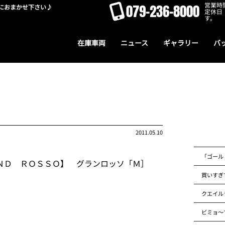
営業時間
079-236-8000
におまかせ下さい♪
定休日
す。
在庫車両
ニュース
ギャラリー
バ
2011.05.10
「ゴール
ＮＤ ＲＯＳＳＯ】 グランロッソ「Ｍ］
買いすぎ
クエイル
ビミョ～