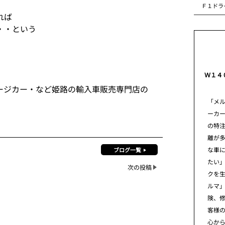
Ｆ１ドラ
れば
・・という
Ｗ１４
ージカー・など姫路の輸入車販売専門店の
「メ
ーカ
の特
離が
な車
ブログ一覧
たい」
次の投稿
クを
ルマ
険、
客様
心から