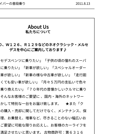
イバーの普段乗り
2011.8.13
About Us
私たちについて
０、Ｗ１２６、Ｒ１２９などのネオクラシック・メルセ
デスを中心にご案内しております♪
ルセデスベンツに乗りたい」「子供の頃の憧れのスーパ
ーに乗りたい」「新車が欲しい」「スペシャルオーダー
注車が欲しい」「新車の様な中古車が欲しい」「走行距
多くても安い車が欲しい」「月々５万円の支払いで色々
に乗り換えたい」「７０年代の昔懐かしいクルマに乗り
そんなお客様のご要望に 、国内・海外のネットワー
生かして特別な一台をお届け致します。 ★また「ク
」の購入・売却に関してだけでなく、メンテナンス、保
修理、お乗替え、増車など、尽きることのない幅広いお
のご要望に可能な限りお応えし、お客様のカーライフを
満足させたいと思います。 古物商許可：第６３１６