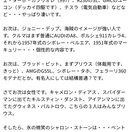
ェ・ターボ・カブリオレ（997）、R230のSL、GMCのユー
コン（デッカイ四駆です）、テスラ（電気自動車）などな
ど・・・やっぱり凄いです。
お次は、ジョニー・デップ。海賊のイメージが強い人で
す。クルマはまず普通にAUDIのA8、ポルシェ911カレラ4、
それから1957年式のシボレー・ベルエア、1951年式のマー
キュリー・・・個性的な内容です。
お次は、ブラッド・ピット。まずプリウス（体裁用です、
きっと）、AMGのG55L、シボレー・タホ、フェラーリ360
モデナだとか。有名人にしては結構普通？です。
さてお次は女性です。キャメロン・ディアス 、スパイダー
マンに出てたキルスティン・ダンスト、アイアンマンに出
てたグウィネス・パルトロウ、こちらの３人はみんなプリ
ウス。
そしたら、氷の微笑のシャロン・ストーンは・・・ベント