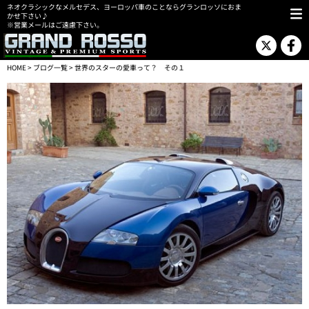
ネオクラシックなメルセデス、ヨーロッパ車のことならグランロッソにおま
かせ下さい♪
※営業メールはご遠慮下さい。
HOME
>
ブログ一覧
> 世界のスターの愛車って？ その１