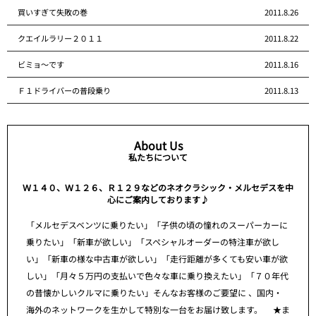
買いすぎて失敗の巻
2011.8.26
クエイルラリー２０１１
2011.8.22
ビミョ～です
2011.8.16
Ｆ１ドライバーの普段乗り
2011.8.13
About Us
私たちについて
Ｗ１４０、Ｗ１２６、Ｒ１２９などのネオクラシック・メルセデスを中
心にご案内しております♪
「メルセデスベンツに乗りたい」「子供の頃の憧れのスーパーカーに
乗りたい」「新車が欲しい」「スペシャルオーダーの特注車が欲し
い」「新車の様な中古車が欲しい」「走行距離が多くても安い車が欲
しい」「月々５万円の支払いで色々な車に乗り換えたい」「７０年代
の昔懐かしいクルマに乗りたい」そんなお客様のご要望に 、国内・
海外のネットワークを生かして特別な一台をお届け致します。 ★ま