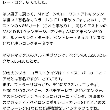
レー・コンチGTCでした。
はい男子に戻って、Ｍｒビーンのローワン・アトキンソン
は凄い！有名なマクラーレンＦ1（事故ってましたね）、ア
ストンのＶ8ザガート（これも事故り）、同じくアストンの
Ｖ8とＤＢ7ヴァンテージ、アウディＡ8に名車ベンツ500
Ｅ、ルノーサンク・ターボ、ベントレー・ミュルサンヌな
どなど凄いコレクター度です。
マッドマックスのメル・ギブソンは、ベンツのCLS500とレ
クサスLS430だとか。
60セカンズのニコラス・ケイジは・・・スーパーカーマニ
アだとは有名ですが、さすがです。
まず、フェラーリばっかり、599に612スカリエッティ、
F430に430スパイダー、スペチアーレではF40とエンツォ、
アストンのヴァンキッシュにパガーニ・ゾンダ、お決まり
のブガッティ・ベイロンにポルシェ・カレラGTととどめの
マクラーレンF1などなど超強烈なラインナップですね。