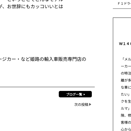
Ｆ１ドラ
が、お世辞にもカッコいいとは
Ｗ１４
ージカー・など姫路の輸入車販売専門店の
「メ
ーカ
の特
離が
な車
たい」
ブログ一覧
クを
次の投稿
ルマ
険、
客様
心から