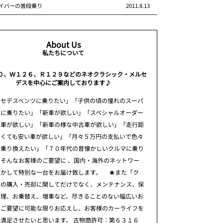
イバーの普段乗り
2011.8.13
About Us
私たちについて
０、Ｗ１２６、Ｒ１２９などのネオクラシック・メルセ
デスを中心にご案内しております♪
ルセデスベンツに乗りたい」「子供の頃の憧れのスーパ
ーに乗りたい」「新車が欲しい」「スペシャルオーダー
注車が欲しい」「新車の様な中古車が欲しい」「走行距
多くても安い車が欲しい」「月々５万円の支払いで色々
に乗り換えたい」「７０年代の昔懐かしいクルマに乗り
そんなお客様のご要望に 、国内・海外のネットワー
生かして特別な一台をお届け致します。 ★また「ク
」の購入・売却に関してだけでなく、メンテナンス、保
修理、お乗替え、増車など、尽きることのない幅広いお
のご要望に可能な限りお応えし、お客様のカーライフを
満足させたいと思います。 古物商許可：第６３１６