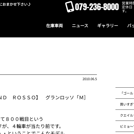
営業時間
079-236-8000
におまかせ下さい♪
定休日
す。
在庫車両
ニュース
ギャラリー
バ
2010.06.5
「ゴール
ＮＤ ＲＯＳＳＯ】 グランロッソ「Ｍ］
買いすぎ
クエイル
して８００戦目という
すが、４輪車が当たり前です。
ビミョ～
・・ということでこんなモデル