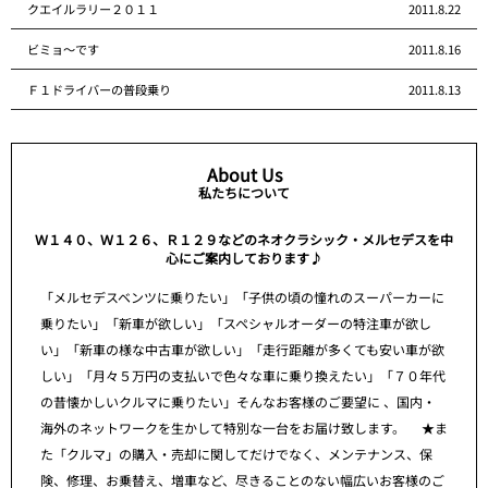
クエイルラリー２０１１
2011.8.22
ビミョ～です
2011.8.16
Ｆ１ドライバーの普段乗り
2011.8.13
About Us
私たちについて
Ｗ１４０、Ｗ１２６、Ｒ１２９などのネオクラシック・メルセデスを中
心にご案内しております♪
「メルセデスベンツに乗りたい」「子供の頃の憧れのスーパーカーに
乗りたい」「新車が欲しい」「スペシャルオーダーの特注車が欲し
い」「新車の様な中古車が欲しい」「走行距離が多くても安い車が欲
しい」「月々５万円の支払いで色々な車に乗り換えたい」「７０年代
の昔懐かしいクルマに乗りたい」そんなお客様のご要望に 、国内・
海外のネットワークを生かして特別な一台をお届け致します。 ★ま
た「クルマ」の購入・売却に関してだけでなく、メンテナンス、保
険、修理、お乗替え、増車など、尽きることのない幅広いお客様のご