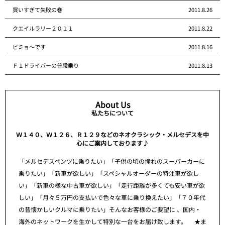
買いすぎて失敗の巻
2011.8.26
クエイルラリー２０１１
2011.8.22
ビミョ～です
2011.8.16
Ｆ１ドライバーの普段乗り
2011.8.13
About Us
私たちについて
Ｗ１４０、Ｗ１２６、Ｒ１２９などのネオクラシック・メルセデスを中
心にご案内しております♪
「メルセデスベンツに乗りたい」「子供の頃の憧れのスーパーカーに
乗りたい」「新車が欲しい」「スペシャルオーダーの特注車が欲し
い」「新車の様な中古車が欲しい」「走行距離が多くても安い車が欲
しい」「月々５万円の支払いで色々な車に乗り換えたい」「７０年代
の昔懐かしいクルマに乗りたい」そんなお客様のご要望に 、国内・
海外のネットワークを生かして特別な一台をお届け致します。 ★ま