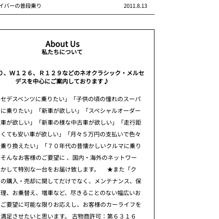
イバーの普段乗り
2011.8.13
About Us
私たちについて
０、Ｗ１２６、Ｒ１２９などのネオクラシック・メルセ
デスを中心にご案内しております♪
ルセデスベンツに乗りたい」「子供の頃の憧れのスーパ
ーに乗りたい」「新車が欲しい」「スペシャルオーダー
注車が欲しい」「新車の様な中古車が欲しい」「走行距
多くても安い車が欲しい」「月々５万円の支払いで色々
に乗り換えたい」「７０年代の昔懐かしいクルマに乗り
そんなお客様のご要望に 、国内・海外のネットワー
生かして特別な一台をお届け致します。 ★また「ク
」の購入・売却に関してだけでなく、メンテナンス、保
修理、お乗替え、増車など、尽きることのない幅広いお
のご要望に可能な限りお応えし、お客様のカーライフを
満足させたいと思います。 古物商許可：第６３１６