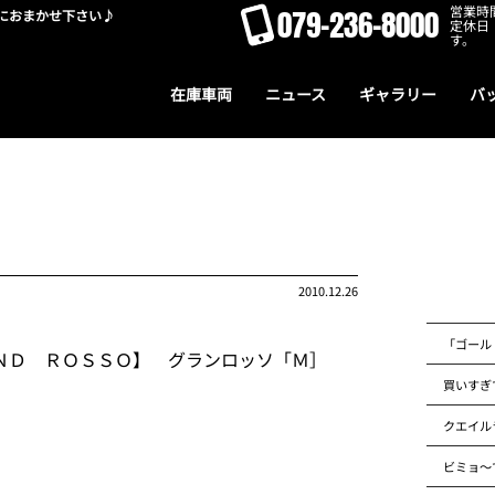
営業時間
079-236-8000
におまかせ下さい♪
定休日
す。
在庫車両
ニュース
ギャラリー
バ
2010.12.26
「ゴール
ＮＤ ＲＯＳＳＯ】 グランロッソ「Ｍ］
買いすぎ
クエイル
ビミョ～