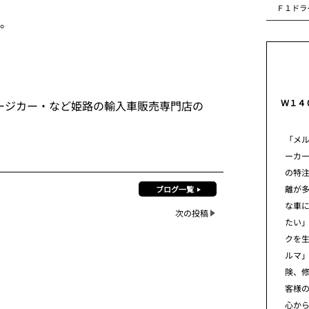
Ｆ１ドラ
・。
Ｗ１４
ージカー・など姫路の輸入車販売専門店の
「メ
ーカ
の特
離が
ブログ一覧
な車
次の投稿
たい」
クを
ルマ
険、
客様
心から