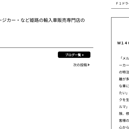
Ｆ１ドラ
ージカー・など姫路の輸入車販売専門店の
Ｗ１４
ブログ一覧
「メ
次の投稿
ーカ
の特
離が
な車
たい」
クを
ルマ
険、
客様
心から