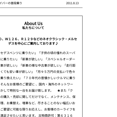
イバーの普段乗り
2011.8.13
About Us
私たちについて
０、Ｗ１２６、Ｒ１２９などのネオクラシック・メルセ
デスを中心にご案内しております♪
ルセデスベンツに乗りたい」「子供の頃の憧れのスーパ
ーに乗りたい」「新車が欲しい」「スペシャルオーダー
注車が欲しい」「新車の様な中古車が欲しい」「走行距
多くても安い車が欲しい」「月々５万円の支払いで色々
に乗り換えたい」「７０年代の昔懐かしいクルマに乗り
そんなお客様のご要望に 、国内・海外のネットワー
生かして特別な一台をお届け致します。 ★また「ク
」の購入・売却に関してだけでなく、メンテナンス、保
修理、お乗替え、増車など、尽きることのない幅広いお
のご要望に可能な限りお応えし、お客様のカーライフを
満足させたいと思います。 古物商許可：第６３１６