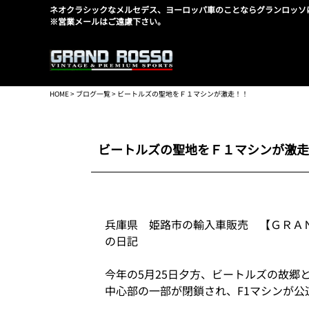
ネオクラシックなメルセデス、ヨーロッパ車のことならグランロッソ
※営業メールはご遠慮下さい。
HOME
>
ブログ一覧
> ビートルズの聖地をＦ１マシンが激走！！
ビートルズの聖地をＦ１マシンが激走
兵庫県 姫路市の輸入車販売 【ＧＲＡ
の日記
今年の5月25日夕方、ビートルズの故郷
中心部の一部が閉鎖され、F1マシンが公