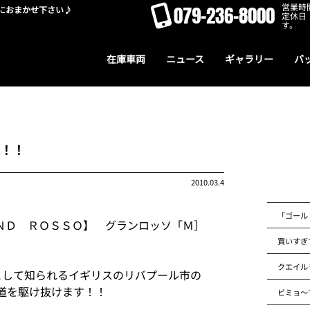
営業時間
079-236-8000
におまかせ下さい♪
定休日
す。
在庫車両
ニュース
ギャラリー
バ
！！
2010.03.4
「ゴール
ＮＤ ＲＯＳＳＯ】 グランロッソ「Ｍ］
買いすぎ
クエイル
として知られるイギリスのリバプール市の
道を駆け抜けます！！
ビミョ～