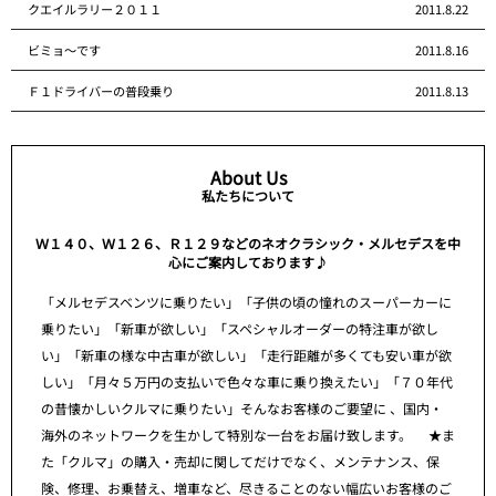
クエイルラリー２０１１
2011.8.22
ビミョ～です
2011.8.16
Ｆ１ドライバーの普段乗り
2011.8.13
About Us
私たちについて
Ｗ１４０、Ｗ１２６、Ｒ１２９などのネオクラシック・メルセデスを中
心にご案内しております♪
「メルセデスベンツに乗りたい」「子供の頃の憧れのスーパーカーに
乗りたい」「新車が欲しい」「スペシャルオーダーの特注車が欲し
い」「新車の様な中古車が欲しい」「走行距離が多くても安い車が欲
しい」「月々５万円の支払いで色々な車に乗り換えたい」「７０年代
の昔懐かしいクルマに乗りたい」そんなお客様のご要望に 、国内・
海外のネットワークを生かして特別な一台をお届け致します。 ★ま
た「クルマ」の購入・売却に関してだけでなく、メンテナンス、保
険、修理、お乗替え、増車など、尽きることのない幅広いお客様のご