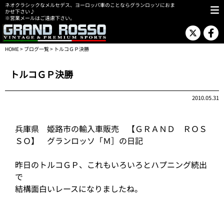
ネオクラシックなメルセデス、ヨーロッパ車のことならグランロッソにおま
かせ下さい♪
※営業メールはご遠慮下さい。
HOME
>
ブログ一覧
> トルコＧＰ決勝
トルコＧＰ決勝
2010.05.31
兵庫県 姫路市の輸入車販売 【ＧＲＡＮＤ ＲＯＳ
ＳＯ】 グランロッソ「Ｍ］の日記
昨日のトルコＧＰ、これもいろいろとハプニング続出
で
結構面白いレースになりましたね。