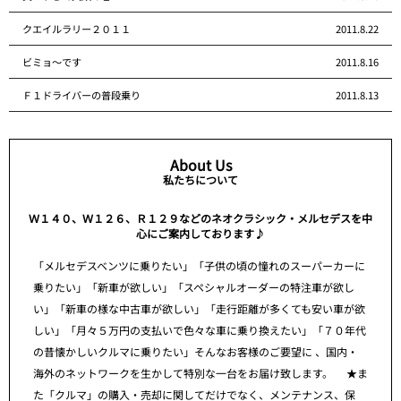
クエイルラリー２０１１
2011.8.22
ビミョ～です
2011.8.16
Ｆ１ドライバーの普段乗り
2011.8.13
About Us
私たちについて
Ｗ１４０、Ｗ１２６、Ｒ１２９などのネオクラシック・メルセデスを中
心にご案内しております♪
「メルセデスベンツに乗りたい」「子供の頃の憧れのスーパーカーに
乗りたい」「新車が欲しい」「スペシャルオーダーの特注車が欲し
い」「新車の様な中古車が欲しい」「走行距離が多くても安い車が欲
しい」「月々５万円の支払いで色々な車に乗り換えたい」「７０年代
の昔懐かしいクルマに乗りたい」そんなお客様のご要望に 、国内・
海外のネットワークを生かして特別な一台をお届け致します。 ★ま
た「クルマ」の購入・売却に関してだけでなく、メンテナンス、保