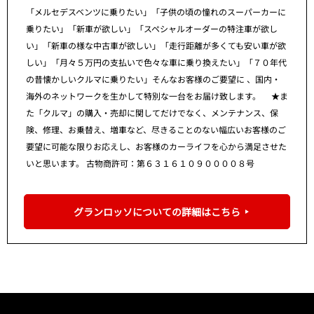
「メルセデスベンツに乗りたい」「子供の頃の憧れのスーパーカーに
乗りたい」「新車が欲しい」「スペシャルオーダーの特注車が欲し
い」「新車の様な中古車が欲しい」「走行距離が多くても安い車が欲
しい」「月々５万円の支払いで色々な車に乗り換えたい」「７０年代
の昔懐かしいクルマに乗りたい」そんなお客様のご要望に 、国内・
海外のネットワークを生かして特別な一台をお届け致します。 ★ま
た「クルマ」の購入・売却に関してだけでなく、メンテナンス、保
険、修理、お乗替え、増車など、尽きることのない幅広いお客様のご
要望に可能な限りお応えし、お客様のカーライフを心から満足させた
いと思います。 古物商許可：第６３１６１０９００００８号
グランロッソについての詳細はこちら