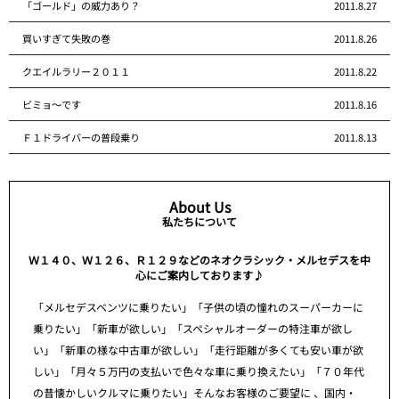
「ゴールド」の威力あり？
2011.8.27
買いすぎて失敗の巻
2011.8.26
クエイルラリー２０１１
2011.8.22
ビミョ～です
2011.8.16
Ｆ１ドライバーの普段乗り
2011.8.13
About Us
私たちについて
Ｗ１４０、Ｗ１２６、Ｒ１２９などのネオクラシック・メルセデスを中
心にご案内しております♪
「メルセデスベンツに乗りたい」「子供の頃の憧れのスーパーカーに
乗りたい」「新車が欲しい」「スペシャルオーダーの特注車が欲し
い」「新車の様な中古車が欲しい」「走行距離が多くても安い車が欲
しい」「月々５万円の支払いで色々な車に乗り換えたい」「７０年代
の昔懐かしいクルマに乗りたい」そんなお客様のご要望に 、国内・