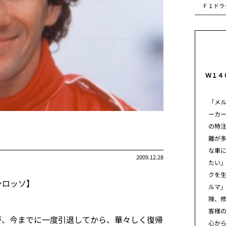
Ｆ１ドラ
Ｗ１４
「メ
ーカ
の特
離が
な車
2009.12.28
たい」
クを
ンロッソ】
ルマ
険、
客様
が、今までに一度引退してから、華々しく復帰
心から