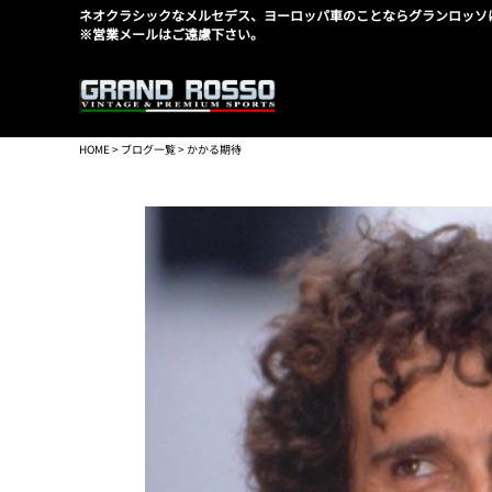
ネオクラシックなメルセデス、ヨーロッパ車のことならグランロッソ
※営業メールはご遠慮下さい。
HOME
>
ブログ一覧
> かかる期待