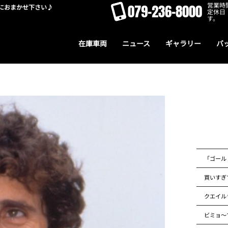
営業時間
079-236-8000
におまかせ下さい♪
定休日
す。
在庫車両
ニュース
ギャラリー
バ
「ゴール
買いすぎ
クエイル
ビミョ～