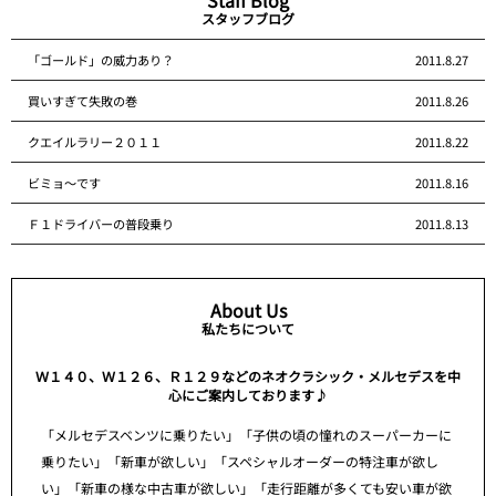
スタッフブログ
「ゴールド」の威力あり？
2011.8.27
買いすぎて失敗の巻
2011.8.26
クエイルラリー２０１１
2011.8.22
ビミョ～です
2011.8.16
Ｆ１ドライバーの普段乗り
2011.8.13
About Us
私たちについて
Ｗ１４０、Ｗ１２６、Ｒ１２９などのネオクラシック・メルセデスを中
心にご案内しております♪
「メルセデスベンツに乗りたい」「子供の頃の憧れのスーパーカーに
乗りたい」「新車が欲しい」「スペシャルオーダーの特注車が欲し
い」「新車の様な中古車が欲しい」「走行距離が多くても安い車が欲