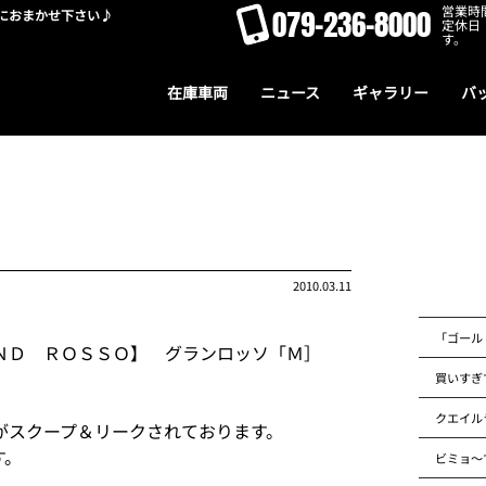
営業時間
079-236-8000
におまかせ下さい♪
定休日
す。
在庫車両
ニュース
ギャラリー
バ
2010.03.11
「ゴール
ＮＤ ＲＯＳＳＯ】 グランロッソ「Ｍ］
買いすぎ
クエイル
がスクープ＆リークされております。
す。
ビミョ～