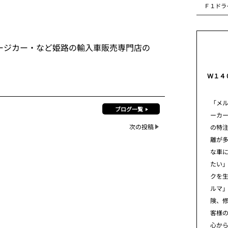
Ｆ１ドラ
ージカー・など姫路の輸入車販売専門店の
Ｗ１４
「メ
ブログ一覧
ーカ
次の投稿
の特
離が
な車
たい」
クを
ルマ
険、
客様
心から