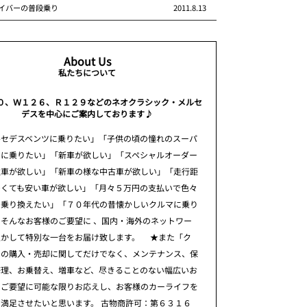
イバーの普段乗り
2011.8.13
About Us
私たちについて
０、Ｗ１２６、Ｒ１２９などのネオクラシック・メルセ
デスを中心にご案内しております♪
ルセデスベンツに乗りたい」「子供の頃の憧れのスーパ
ーに乗りたい」「新車が欲しい」「スペシャルオーダー
注車が欲しい」「新車の様な中古車が欲しい」「走行距
多くても安い車が欲しい」「月々５万円の支払いで色々
に乗り換えたい」「７０年代の昔懐かしいクルマに乗り
そんなお客様のご要望に 、国内・海外のネットワー
生かして特別な一台をお届け致します。 ★また「ク
」の購入・売却に関してだけでなく、メンテナンス、保
修理、お乗替え、増車など、尽きることのない幅広いお
のご要望に可能な限りお応えし、お客様のカーライフを
満足させたいと思います。 古物商許可：第６３１６