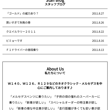
スタッフブログ
「ゴールド」の威力あり？
2011.8.27
買いすぎて失敗の巻
2011.8.26
クエイルラリー２０１１
2011.8.22
ビミョ～です
2011.8.16
Ｆ１ドライバーの普段乗り
2011.8.13
About Us
私たちについて
Ｗ１４０、Ｗ１２６、Ｒ１２９などのネオクラシック・メルセデスを中
心にご案内しております♪
「メルセデスベンツに乗りたい」「子供の頃の憧れのスーパーカーに
乗りたい」「新車が欲しい」「スペシャルオーダーの特注車が欲し
い」「新車の様な中古車が欲しい」「走行距離が多くても安い車が欲