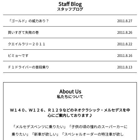
Staff Blog
スタッフブログ
「ゴールド」の威力あり？
2011.8.27
買いすぎて失敗の巻
2011.8.26
クエイルラリー２０１１
2011.8.22
ビミョ～です
2011.8.16
Ｆ１ドライバーの普段乗り
2011.8.13
About Us
私たちについて
Ｗ１４０、Ｗ１２６、Ｒ１２９などのネオクラシック・メルセデスを中
心にご案内しております♪
「メルセデスベンツに乗りたい」「子供の頃の憧れのスーパーカーに
乗りたい」「新車が欲しい」「スペシャルオーダーの特注車が欲し