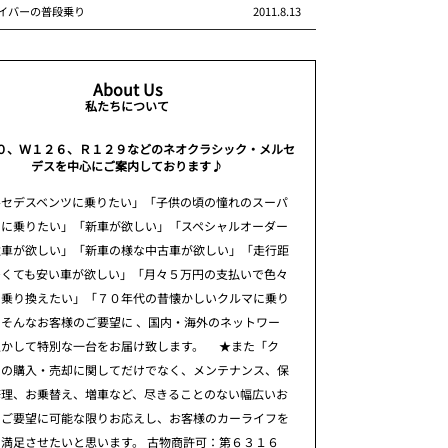
イバーの普段乗り
2011.8.13
About Us
私たちについて
０、Ｗ１２６、Ｒ１２９などのネオクラシック・メルセ
デスを中心にご案内しております♪
ルセデスベンツに乗りたい」「子供の頃の憧れのスーパ
ーに乗りたい」「新車が欲しい」「スペシャルオーダー
注車が欲しい」「新車の様な中古車が欲しい」「走行距
多くても安い車が欲しい」「月々５万円の支払いで色々
に乗り換えたい」「７０年代の昔懐かしいクルマに乗り
そんなお客様のご要望に 、国内・海外のネットワー
生かして特別な一台をお届け致します。 ★また「ク
」の購入・売却に関してだけでなく、メンテナンス、保
修理、お乗替え、増車など、尽きることのない幅広いお
のご要望に可能な限りお応えし、お客様のカーライフを
満足させたいと思います。 古物商許可：第６３１６