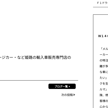
Ｆ１ドラ
。
Ｗ１４
「メ
ーカ
ージカー・など姫路の輸入車販売専門店の
の特
離が
な車
たい」
クを
ブログ一覧
ルマ
次の投稿
険、
客様
心から