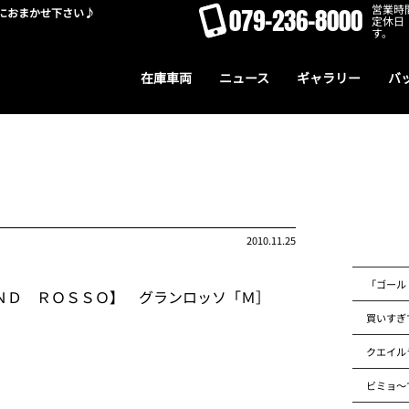
営業時間
079-236-8000
におまかせ下さい♪
定休日
す。
在庫車両
ニュース
ギャラリー
バ
2010.11.25
「ゴール
ＮＤ ＲＯＳＳＯ】 グランロッソ「Ｍ］
買いすぎ
クエイル
」
ビミョ～