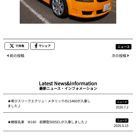
で共有
でシェア
ニュース
前の投稿
次の投稿
Latest News&Information
最新ニュース・インフォメーション
★希少スリークエクリュ・メタリックのLS460が入庫し
ニュース
ました♪
2026.7.2
ニュース
★絶版名車 W140 前期型500SELが入庫しました♪
2026.6.15