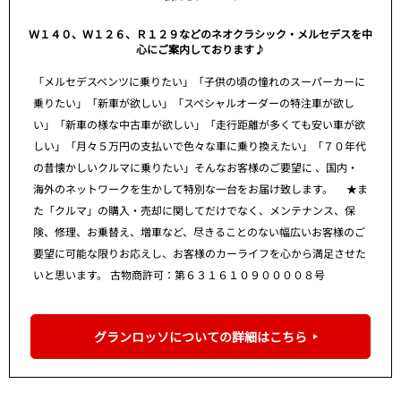
Ｗ１４０、Ｗ１２６、Ｒ１２９などのネオクラシック・メルセデスを中
心にご案内しております♪
「メルセデスベンツに乗りたい」「子供の頃の憧れのスーパーカーに
乗りたい」「新車が欲しい」「スペシャルオーダーの特注車が欲し
い」「新車の様な中古車が欲しい」「走行距離が多くても安い車が欲
しい」「月々５万円の支払いで色々な車に乗り換えたい」「７０年代
の昔懐かしいクルマに乗りたい」そんなお客様のご要望に 、国内・
海外のネットワークを生かして特別な一台をお届け致します。 ★ま
た「クルマ」の購入・売却に関してだけでなく、メンテナンス、保
険、修理、お乗替え、増車など、尽きることのない幅広いお客様のご
要望に可能な限りお応えし、お客様のカーライフを心から満足させた
いと思います。 古物商許可：第６３１６１０９００００８号
グランロッソについての詳細はこちら