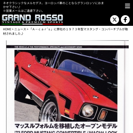
ネオクラシックなメルセデス、ヨーロッパ車のことならグランロッソにおま
かせ下さい♪
※営業メールはご遠慮下さい。
HOME
>
ニュース
> 「Ａ－ｃａｒ’ｓ」に弊社の１９７３年型マスタング・コンバーチブルが取
材されました♪