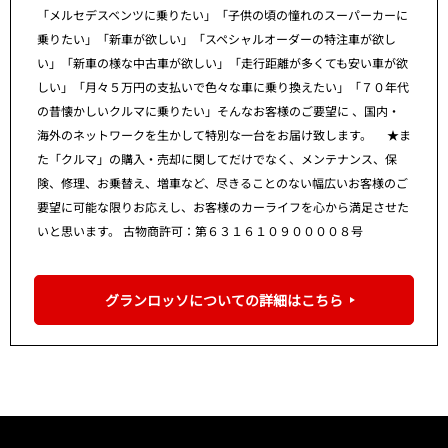
「メルセデスベンツに乗りたい」「子供の頃の憧れのスーパーカーに
乗りたい」「新車が欲しい」「スペシャルオーダーの特注車が欲し
い」「新車の様な中古車が欲しい」「走行距離が多くても安い車が欲
しい」「月々５万円の支払いで色々な車に乗り換えたい」「７０年代
の昔懐かしいクルマに乗りたい」そんなお客様のご要望に 、国内・
海外のネットワークを生かして特別な一台をお届け致します。 ★ま
た「クルマ」の購入・売却に関してだけでなく、メンテナンス、保
険、修理、お乗替え、増車など、尽きることのない幅広いお客様のご
要望に可能な限りお応えし、お客様のカーライフを心から満足させた
いと思います。 古物商許可：第６３１６１０９００００８号
グランロッソについての詳細はこちら