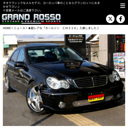
ネオクラシックなメルセデス、ヨーロッパ車のことならグランロッソにおま
かせ下さい♪
※営業メールはご遠慮下さい。
HOME
>
ニュース
> ★超レアな「カールソン ＣＭ３２Ｋ」入庫しました♪