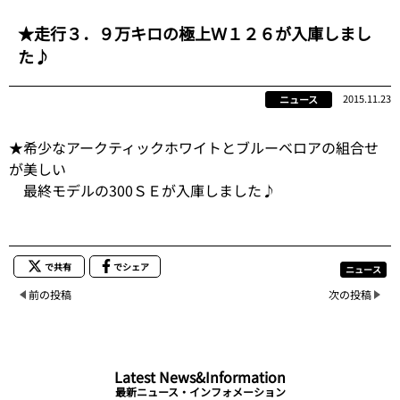
★走行３．９万キロの極上Ｗ１２６が入庫しまし
た♪
2015.11.23
ニュース
★希少なアークティックホワイトとブルーベロアの組合せ
が美しい
最終モデルの300ＳＥが入庫しました♪
で共有
でシェア
ニュース
前の投稿
次の投稿
Latest News&Information
最新ニュース・インフォメーション