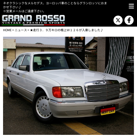
ネオクラシックなメルセデス、ヨーロッパ車のことならグランロッソにおま
かせ下さい♪
※営業メールはご遠慮下さい。
HOME
>
ニュース
> ★走行３．９万キロの極上Ｗ１２６が入庫しました♪