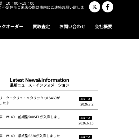
：10：00～19：00
：不定休※ご来店の際は事前にご連絡お願い致しま
ックオーダー
買取査定
お問い合わせ
会社概要
Latest News&Information
最新ニュース・インフォメーション
リークエクリュ・メタリックのLS460が
ニュース
した♪
2026.7.2
 W140 前期型500SELが入庫しまし
ニュース
2026.6.15
車 W140 最終型S320が入庫しました
ニュース