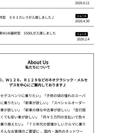
2026.6.11
ニュース
終型 ９９３カレラが入庫しました♪
2026.4.30
W140最終型 S500Lが入庫しました
ニュース
2026.2.4
About Us
私たちについて
０、Ｗ１２６、Ｒ１２９などのネオクラシック・メルセ
デスを中心にご案内しております♪
ルセデスベンツに乗りたい」「子供の頃の憧れのスーパ
ーに乗りたい」「新車が欲しい」「スペシャルオーダー
注車が欲しい」「新車の様な中古車が欲しい」「走行距
多くても安い車が欲しい」「月々５万円の支払いで色々
に乗り換えたい」「７０年代の昔懐かしいクルマに乗り
そんなお客様のご要望に 、国内・海外のネットワー