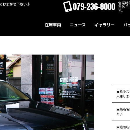
営業時間
079-236-8000
におまかせ下さい♪
定休日
す。
在庫車両
ニュース
ギャラリー
バ
★希少ス
入庫しま
★絶版名車
た♪
★絶版名