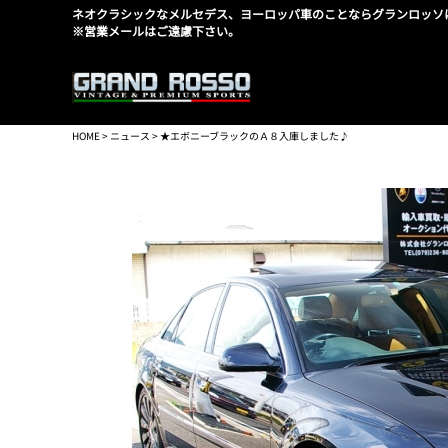
ネオクラシックなメルセデス、ヨーロッパ車のことならグランロッソ
※営業メールはご遠慮下さい。
HOME
>
ニュース
> ★エボニーブラックのＡ８入庫しました♪