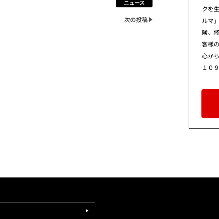
ニュース
クを
次の投稿
ルマ
険、
客様
心から
１０