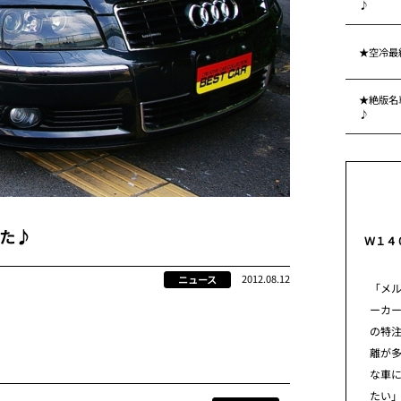
♪
★空冷最
★絶版名車
♪
た♪
Ｗ１４
2012.08.12
ニュース
「メ
ーカ
の特
離が
な車
たい」